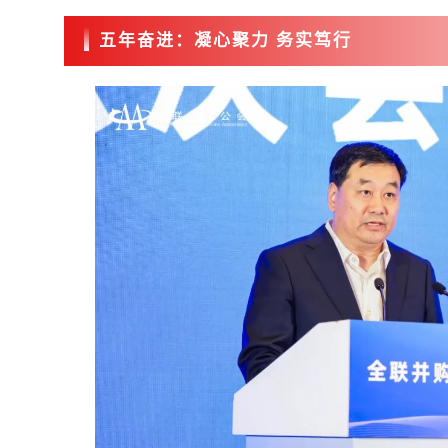
五年奋进：凝心聚力 务实笃行