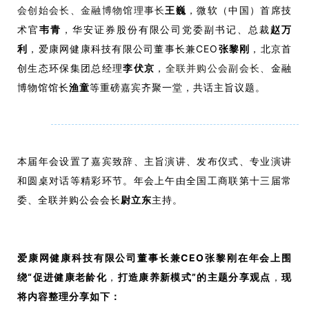
会创始会长、金融博物馆理事长
王巍
，微软（中国）首席技
术官
韦青
，华安证券股份有限公司党委副书记、总裁
赵万
利
，爱康网健康科技有限公司董事长兼CEO
张黎刚
，北京首
创生态环保集团总经理
李伏京
，
全联并购公会副会长、
金融
渔童
等重磅嘉宾齐聚一堂，共话主旨议题。
博物馆馆长
本届年会设置了嘉宾致辞、主旨演讲、发布仪式、专业演讲
和圆桌对话等精彩环节。年会上午由全国工商联第十三届常
委、全联并购公会会长
尉立东
主持。
爱康网健康科技有限公司董事长兼CEO张黎刚
在年会上围
绕
“促进健康老龄化
，
打造康养新模式”
的主题分享观点
，
现
将内容整理分享如下：