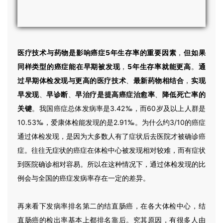
医疗技术与药物是影响癌症5年生存率的重要因素
，
但如果
同样类型的癌症能在早期被发现
，
5年生存率就能更高
。
通
过早期体检发现与更高的医疗技术
、
最新药物相结合
，
实现
早发现
、
早诊断
、
早治疗是提高癌症治愈率
、
降低死亡率的
关键
。
我国癌症总体发病率是3.42‰，而60岁及以上人群是
10.53‰，爱康体检能发现的是2.91‰。为什么约3/10的癌症
通过体检发现，是因为大多数人有了症状后去医院才被确诊癌
症。往往无症状的癌症在体检中心被发现相对较难，而有症状
到医院确诊相对容易。所以在这种情况下，通过体检发现的比
例会与全国的癌症发病率存在一定的差异。
再来看下发病率排名第二的结直肠癌，在各大体检中心，结
直肠癌的检出率基本上都排名靠后。究其原因，有很多人由